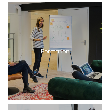
Formation
Parce que le développement des compétences
est un facteur clé de performance, notre
organisme de formation conçoit et anime des
Formation
parcours personnalisés pour vous et vos
équipes.
EN SAVOIR PLUS